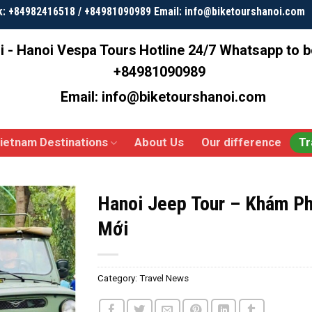
k: +84982416518 / +84981090989 Email: info@biketourshanoi.com
i - Hanoi Vespa Tours
Hotline 24/7 Whatsapp to 
+84981090989
Email: info@biketourshanoi.com
ietnam Destinations
About Us
Our difference
Tr
Hanoi Jeep Tour – Khám P
Mới
Category:
Travel News