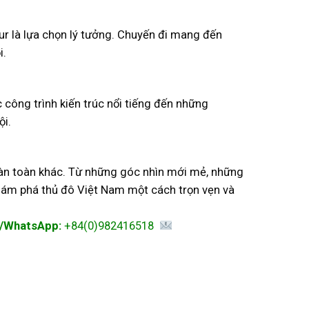
ur là lựa chọn lý tưởng. Chuyến đi mang đến
i.
 công trình kiến trúc nổi tiếng đến những
ội.
oàn toàn khác. Từ những góc nhìn mới mẻ, những
khám phá thủ đô Việt Nam một cách trọn vẹn và
l/WhatsApp:
+84(0)982416518