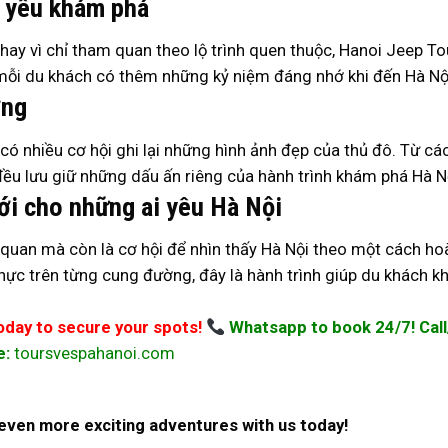
i yêu khám phá
hay vì chỉ tham quan theo lộ trình quen thuộc, Hanoi Jeep To
 mỗi du khách có thêm những kỷ niệm đáng nhớ khi đến Hà Nộ
ợng
ó nhiều cơ hội ghi lại những hình ảnh đẹp của thủ đô. Từ các
ều lưu giữ những dấu ấn riêng của hành trình khám phá Hà N
ới cho những ai yêu Hà Nội
quan mà còn là cơ hội để nhìn thấy Hà Nội theo một cách h
hực trên từng cung đường, đây là hành trình giúp du khách 
today to secure your spots!
Whatsapp to book 24/7! Cal
e:
toursvespahanoi.com
even more exciting adventures with us today!