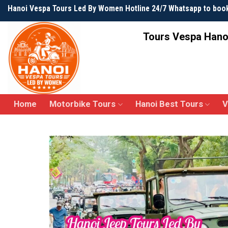
Skip
Hanoi Vespa Tours Led By Women Hotline 24/7 Whatsapp to boo
to
content
Tours Vespa Hano
Home
Motorbike Tours
Hanoi Best Tours
V