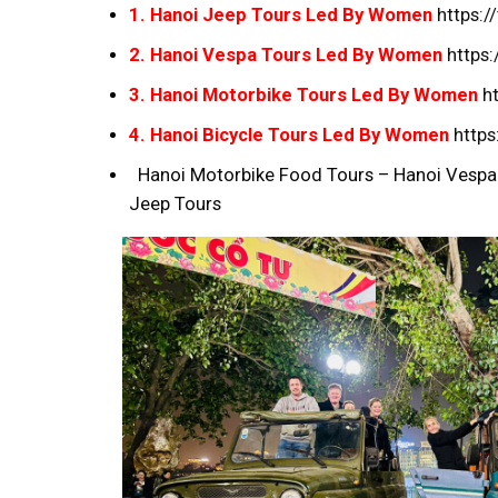
1. Hanoi Jeep Tours Led By Women
https:
2. Hanoi Vespa Tours Led By Women
https
3. Hanoi Motorbike Tours Led By Women
h
4. Hanoi Bicycle Tours Led By Women
https
Hanoi Motorbike Food Tours – Hanoi Vespa 
Jeep Tours