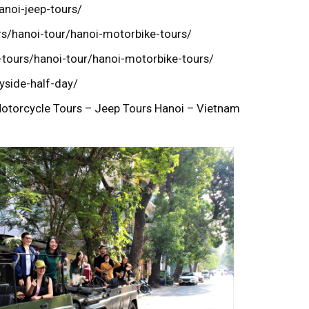
anoi-jeep-tours/
s/hanoi-tour/hanoi-motorbike-tours/
tours/hanoi-tour/hanoi-motorbike-tours/
yside-half-day/
otorcycle Tours – Jeep Tours Hanoi – Vietnam