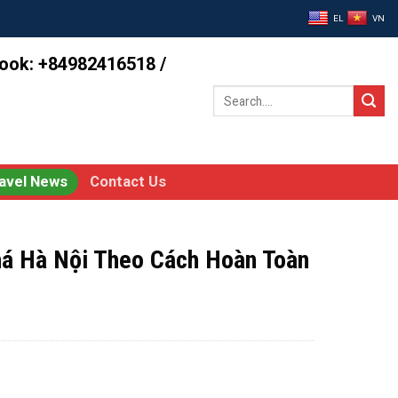
EL
VN
book: +84982416518 /
Search
for:
avel News
Contact Us
há Hà Nội Theo Cách Hoàn Toàn