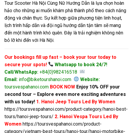
Tour Scooter Hà Nội Cùng Nữ Hướng Dẫn là lựa chọn hoàn
hảo cho những ai muốn khám phá thành phố theo cách năng
động và chân thực. Sự kết hợp giữa phương tiện linh hoạt,
lịch trình hấp dẫn và đội ngũ hướng dẫn tận tâm sẽ mang
đến một hành trình khó quên. Đây là trải nghiệm không nên
bỏ lỡ khi đến với Hà Nội.
Our bookings fill up fast – book your tour today to
secure your spots!
Whatsapp to book 24/7!
Call/WhatsApp:
+84(0)982416518
Email:
info@biketourshanoi.com
Website:
toursvespahanoi.com
BOOK NOW
Enjoy 10% OFF your
second tour – Explore even more exciting adventures
with us today!
1. Hanoi Jeep Tours Led By Women
https://toursvespahanoi.com/product-category/hanoi-best-
tours/hanoi-jeep-tours/
2. Hanoi Vespa Tours Led By
Women
https://toursvespahanoi.com/product-
category/vietnam-best-tours/hanoi-tour/hanoi-motorbike-