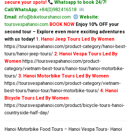
secure your spots!
Whatsapp to book 24/7!
Call/WhatsApp:
+84(0)982416518
Email:
info@biketourshanoi.com
Website:
toursvespahanoi.com
BOOK NOW
Enjoy 10% OFF your
second tour – Explore even more exciting adventures
with us today!
1. Hanoi Jeep Tours Led By Women
https://toursvespahanoi.com/product-category/hanoi-best-
tours/hanoi-jeep-tours/
2. Hanoi Vespa Tours Led By
Women
https://toursvespahanoi.com/product-
category/vietnam-best-tours/hanoi-tour/hanoi-motorbike-
tours/
3. Hanoi Motorbike Tours Led By Women
https://toursvespahanoi.com/product-category/vietnam-
best-tours/hanoi-tour/hanoi-motorbike-tours/
4. Hanoi
Bicycle Tours Led By Women
https://toursvespahanoi.com/product/bicycle-tours-hanoi-
countryside-half-day/
Hanoi Motorbike Food Tours – Hanoi Vespa Tours- Hanoi