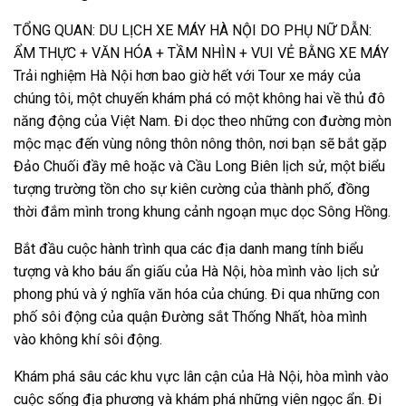
TỔNG QUAN: DU LỊCH XE MÁY HÀ NỘI DO PHỤ NỮ DẪN:
ẨM THỰC + VĂN HÓA + TẦM NHÌN + VUI VẺ BẰNG XE MÁY
Trải nghiệm Hà Nội hơn bao giờ hết với Tour xe máy của
chúng tôi, một chuyến khám phá có một không hai về thủ đô
năng động của Việt Nam. Đi dọc theo những con đường mòn
mộc mạc đến vùng nông thôn nông thôn, nơi bạn sẽ bắt gặp
Đảo Chuối đầy mê hoặc và Cầu Long Biên lịch sử, một biểu
tượng trường tồn cho sự kiên cường của thành phố, đồng
thời đắm mình trong khung cảnh ngoạn mục dọc Sông Hồng.
Bắt đầu cuộc hành trình qua các địa danh mang tính biểu
tượng và kho báu ẩn giấu của Hà Nội, hòa mình vào lịch sử
phong phú và ý nghĩa văn hóa của chúng. Đi qua những con
phố sôi động của quận Đường sắt Thống Nhất, hòa mình
vào không khí sôi động.
Khám phá sâu các khu vực lân cận của Hà Nội, hòa mình vào
cuộc sống địa phương và khám phá những viên ngọc ẩn. Đi